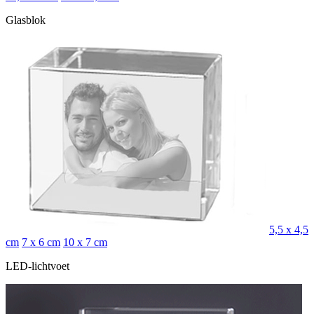
Glasblok
5,5 x 4,5
cm
7 x 6 cm
10 x 7 cm
LED-lichtvoet